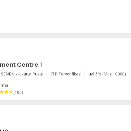
lment Centre 1
 SENEN - Jakarta Pusat
KTP Terverifikasi
Jual 5% (Max 10000)
orma
(100)