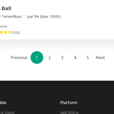
 Bali
 Terverifikasi
Jual 5% (Max 10000)
orma
(100)
Previous
1
2
3
4
5
Next
ible
Platform
ng Kami
Jadi Mitra