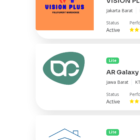
VISION P
Jakarta Barat
Status
Perf
Active
Lite
AR Galaxy
Jawa Barat
KT
Status
Perf
Active
Lite