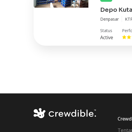
Depo Kuta
Denpasar
KTP
Status
Perf
Active
Crewd
Tenta