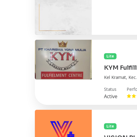
Lite
KYM Fulfil
Kel Kramat, Kec.
Status
Perf
Active
Lite