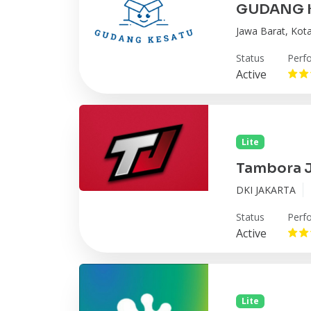
GUDANG 
Jawa Barat, Kot
Status
Perf
Active
Lite
Tambora 
DKI JAKARTA
Status
Perf
Active
Lite