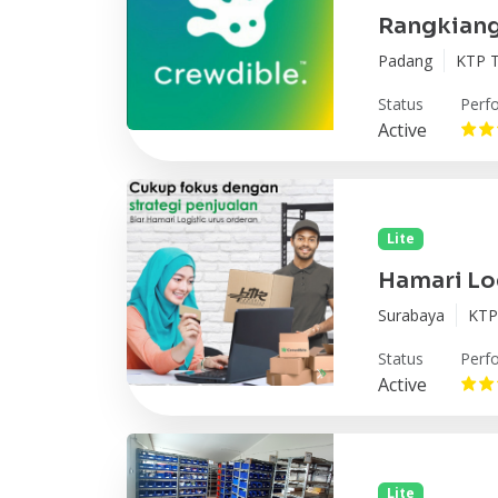
Rangkian
Padang
KTP T
Status
Perf
Active
Lite
Hamari Lo
Surabaya
KTP 
Status
Perf
Active
Lite