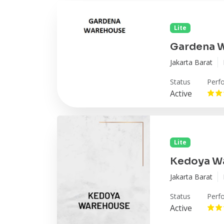
Lite
Gardena 
Jakarta Barat
Status
Perf
Active
Lite
Kedoya W
Jakarta Barat
Status
Perf
Active