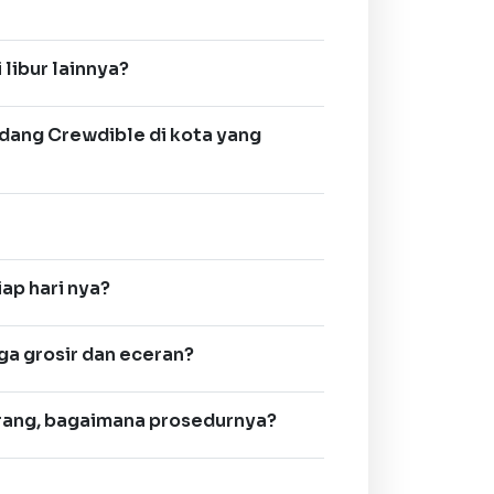
libur lainnya?
dang Crewdible di kota yang
ap hari nya?
ga grosir dan eceran?
arang, bagaimana prosedurnya?