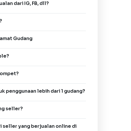
lan dari IG, FB, dll?
?
alamat Gudang
ble?
dompet?
uk penggunaan lebih dari 1 gudang?
g seller?
seller yang berjualan online di