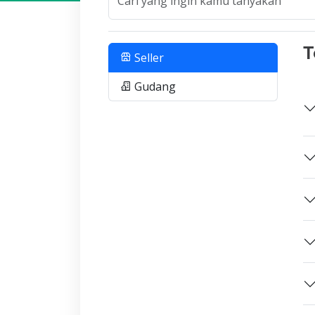
T
Seller
Gudang