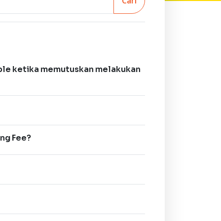
Cari
ible ketika memutuskan melakukan
ng Fee?