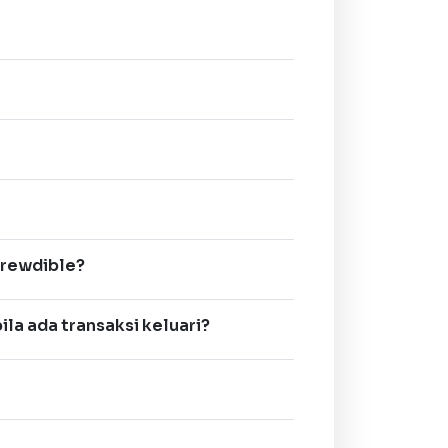
Crewdible?
la ada transaksi keluari?